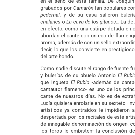
en el seno de esta familia. De Joaquí
grabados por
Camarón
tan populares c
pedernal
, y de su casa salieron bule
chalanes
o
La cava de los gitanos
… La de
en efecto, como una estirpe dotada en
abordan el cante con un eco de flamenq
aroma, además de con un sello extraordi
decir, lo que los convierte en prestigios
del arte hondo.
Como nadie discute el rango de fuente 
y bulerías de su abuelo Antonio
El Rubi
que Ingueta
El Rubio
-además de cantaor,
cantautor flamenco- es uno de los princi
cante de nuestros días. No es de extra
Lucía quisiera enrolarle en su sexteto -
artísticos ya contraídos le impidieron a
despertada por los recitales de este arti
de innegable denominación de origen, c
los toros le embisten- la conclusión 