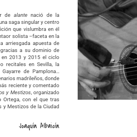
aor de
alante
nació de la
na saga singular y centro
ición que vislumbra en él
aor solista –faceta en la
 la arriesgada apuesta de
 gracias a su dominio de
 en 2013 y 2015 el ciclo
 recitales en Sevilla, la
ro Gayarre de Pamplona…
cenarios madrileños, donde
 más reciente y comentado
os y Mestizos
, organizado
Ortega, con el que tras
s y Mestizos de la Ciudad
Joaquín Albaicín