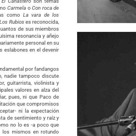
n
El Canastero
son temas
omo
Carmela
o
Con roca de
rías como
La vara de los
Los Rubios
es reconocida,
 cuantos de sus miembros
uísima resonancia y añejo
nariamente personal en su
os eslabones en el devenir
fundamental por fandangos
o
, nadie tampoco discute
 guitarrista, violinista y
pales valores en alza del
ñar, pues, ni que Paco de
invitación que compromisos
ceptar- ni la expectación
sta de sentimiento y raíz y
omo no lo es -a poco que
de los mismos en rotundo