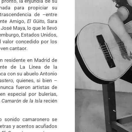
pronto, la enjundia de su
mada para propiciar su
a trascendencia de –entre
ente Amigo,
El Güito
, Sara
José Maya, lo que le llevó
Luxemburgo, Estados Unidos,
l valor concedido por los
oven cantaor.
ón residente en Madrid de
dente de La Línea de la
nca con su abuelo Antonio
astero
, quienes, si bien –
nunca fueron artistas de
en especial por bulerías,
n
Camarón de la Isla
recién
o sonido camaronero se
 letras y acentos acuñados