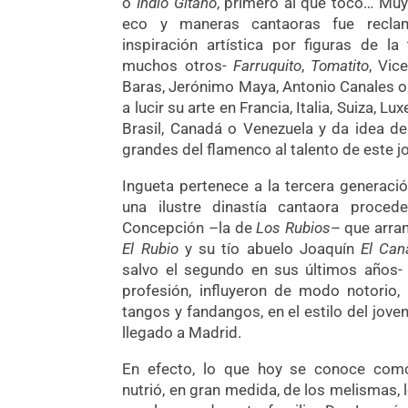
o
Indio Gitano
, primero al que tocó… Muy 
eco y maneras cantaoras fue recla
inspiración artística por figuras de l
muchos otros-
Farruquito
,
Tomatito
, Vic
Baras, Jerónimo Maya, Antonio Canales o 
a lucir su arte en Francia, Italia, Suiza, 
Brasil, Canadá o Venezuela y da idea de
grandes del flamenco al talento de este j
Ingueta pertenece a la tercera generaci
una ilustre dinastía cantaora proce
Concepción –la de
Los Rubios
– que arra
El Rubio
y su tío abuelo Joaquín
El Can
salvo el segundo en sus últimos años- 
profesión, influyeron de modo notorio, 
tangos y fandangos, en el estilo del jove
llegado a Madrid.
En efecto, lo que hoy se conoce com
nutrió, en gran medida, de los melismas,