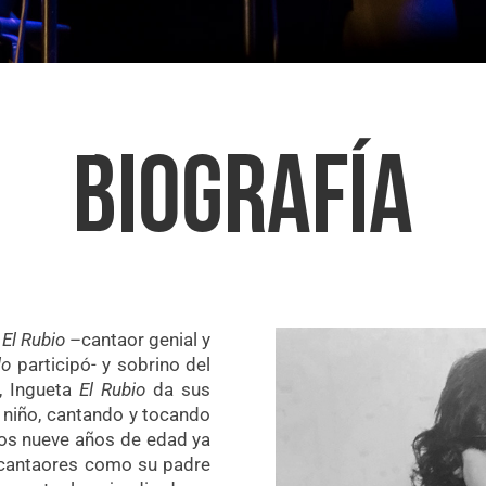
BIOGRAFÍA
l
El Rubio
–cantaor genial y
lo
participó- y sobrino del
, Ingueta
El Rubio
da sus
 niño, cantando y tocando
los nueve años de edad ya
 cantaores como su padre