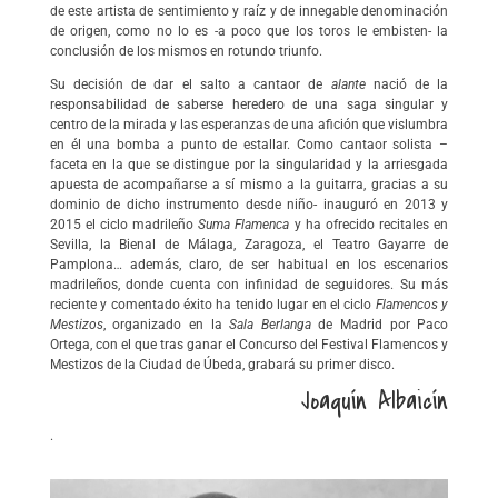
de este artista de sentimiento y raíz y de innegable denominación
de origen, como no lo es -a poco que los toros le embisten- la
conclusión de los mismos en rotundo triunfo.
Su decisión de dar el salto a cantaor de
alante
nació de la
responsabilidad de saberse heredero de una saga singular y
centro de la mirada y las esperanzas de una afición que vislumbra
en él una bomba a punto de estallar. Como cantaor solista –
faceta en la que se distingue por la singularidad y la arriesgada
apuesta de acompañarse a sí mismo a la guitarra, gracias a su
dominio de dicho instrumento desde niño- inauguró en 2013 y
2015 el ciclo madrileño
Suma Flamenca
y ha ofrecido recitales en
Sevilla, la Bienal de Málaga, Zaragoza, el Teatro Gayarre de
Pamplona… además, claro, de ser habitual en los escenarios
madrileños, donde cuenta con infinidad de seguidores. Su más
reciente y comentado éxito ha tenido lugar en el ciclo
Flamencos y
Mestizos
, organizado en la
Sala Berlanga
de Madrid por Paco
Ortega, con el que tras ganar el Concurso del Festival Flamencos y
Mestizos de la Ciudad de Úbeda, grabará su primer disco.
Joaquín Albaicín
.