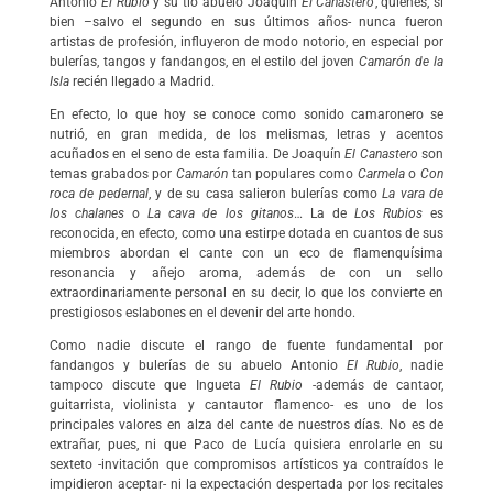
Antonio
El Rubio
y su tío abuelo Joaquín
El Canastero
, quienes, si
bien –salvo el segundo en sus últimos años- nunca fueron
artistas de profesión, influyeron de modo notorio, en especial por
bulerías, tangos y fandangos, en el estilo del joven
Camarón de la
Isla
recién llegado a Madrid.
En efecto, lo que hoy se conoce como sonido camaronero se
nutrió, en gran medida, de los melismas, letras y acentos
acuñados en el seno de esta familia. De Joaquín
El Canastero
son
temas grabados por
Camarón
tan populares como
Carmela
o
Con
roca de pedernal
, y de su casa salieron bulerías como
La vara de
los chalanes
o
La cava de los gitanos
… La de
Los Rubios
es
reconocida, en efecto, como una estirpe dotada en cuantos de sus
miembros abordan el cante con un eco de flamenquísima
resonancia y añejo aroma, además de con un sello
extraordinariamente personal en su decir, lo que los convierte en
prestigiosos eslabones en el devenir del arte hondo.
Como nadie discute el rango de fuente fundamental por
fandangos y bulerías de su abuelo Antonio
El Rubio
, nadie
tampoco discute que Ingueta
El Rubio
-además de cantaor,
guitarrista, violinista y cantautor flamenco- es uno de los
principales valores en alza del cante de nuestros días. No es de
extrañar, pues, ni que Paco de Lucía quisiera enrolarle en su
sexteto -invitación que compromisos artísticos ya contraídos le
impidieron aceptar- ni la expectación despertada por los recitales