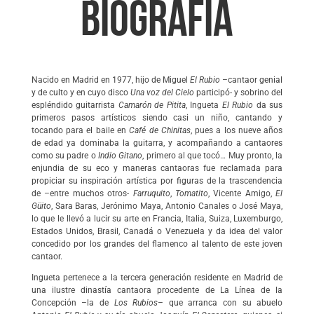
BIOGRAFÍA
Nacido en Madrid en 1977, hijo de Miguel
El Rubio
–cantaor genial
y de culto y en cuyo disco
Una voz del Cielo
participó- y sobrino del
espléndido guitarrista
Camarón de Pitita
, Ingueta
El Rubio
da sus
primeros pasos artísticos siendo casi un niño, cantando y
tocando para el baile en
Café de Chinitas
, pues a los nueve años
de edad ya dominaba la guitarra, y acompañando a cantaores
como su padre o
Indio Gitano
, primero al que tocó… Muy pronto, la
enjundia de su eco y maneras cantaoras fue reclamada para
propiciar su inspiración artística por figuras de la trascendencia
de –entre muchos otros-
Farruquito
,
Tomatito
, Vicente Amigo,
El
Güito
, Sara Baras, Jerónimo Maya, Antonio Canales o José Maya,
lo que le llevó a lucir su arte en Francia, Italia, Suiza, Luxemburgo,
Estados Unidos, Brasil, Canadá o Venezuela y da idea del valor
concedido por los grandes del flamenco al talento de este joven
cantaor.
Ingueta pertenece a la tercera generación residente en Madrid de
una ilustre dinastía cantaora procedente de La Línea de la
Concepción –la de
Los Rubios
– que arranca con su abuelo