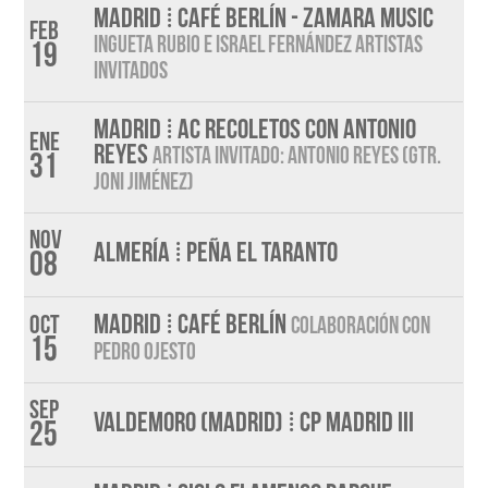
MADRID ⁞ CAFÉ BERLÍN - ZAMARA MUSIC
Feb
INGUETA RUBIO E ISRAEL FERNÁNDEZ ARTISTAS
19
INVITADOS
MADRID ⁞ AC RECOLETOS CON ANTONIO
Ene
REYES
ARTISTA INVITADO: ANTONIO REYES (Gtr.
31
Joni Jiménez)
Nov
ALMERÍA ⁞ PEÑA EL TARANTO
08
MADRID ⁞ CAFÉ BERLÍN
Oct
Colaboración con
15
Pedro Ojesto
Sep
VALDEMORO (MADRID) ⁞ CP MADRID III
25