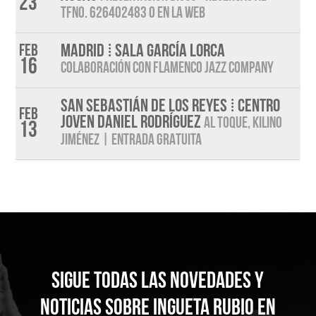
23
TFNO. 626402483 O EN LA WEB
MADRID ⁞ SALA GARCÍA LORCA
Feb
16
COLABORACIÓN CON FLAMENCO JAZZ COMPANY
SAN SEBASTIÁN DE LOS REYES ⁞ CENTRO
Feb
JOVEN DANIEL RODRÍGUEZ
AL TOQUE, KILINO
13
JIMÉNEZ | ENTRADA GRATUITA
Sigue todas las novedades y
noticias sobre Ingueta Rubio en