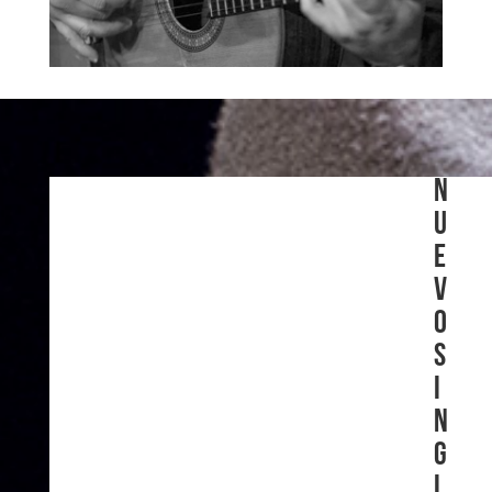
N
U
E
V
O
S
I
N
G
L